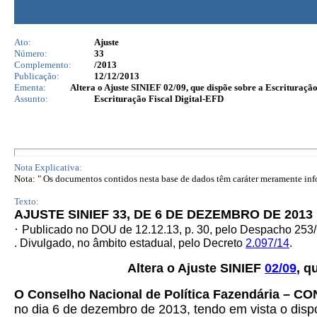
Ato:
Ajuste
Número:
33
Complemento:
/2013
Publicação:
12/12/2013
Ementa:
Altera o Ajuste SINIEF 02/09, que dispõe sobre a Escrituração
Assunto:
Escrituração Fiscal Digital-EFD
Nota Explicativa:
Nota: " Os documentos contidos nesta base de dados têm caráter meramente infor
Texto:
AJUSTE SINIEF 33, DE 6 DE DEZEMBRO DE 2013
·
Publicado no DOU de 12.12.13, p. 30, pelo Despacho 253
. Divulgado, no âmbito estadual, pelo Decreto
2.097/14
.
Altera o Ajuste SINIEF
02/09
, q
O Conselho Nacional de Política Fazendária – CON
no dia 6 de dezembro de 2013, tendo em vista o dispo