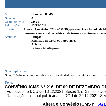
Ato:
Convênio ICMS
Número:
216
Complemento:
/2021
Publicação:
12/13/2021
Ementa:
Altera o Convênio ICMS nº 56/19, que autoriza o Estado de Al
remissão e anistia dos créditos tributários, constituídos ou não
Assunto:
Isenção
Remissão de Créditos Tributários
Anistia
Diferencial Alíquotas
Nota Explicativa:
Nota: " Os documentos contidos nesta base de dados têm caráter meramente infor
Texto:
CONVÊNIO ICMS Nº 216, DE 09 DE DEZEMBRO D
. Publicado no DOU de 13.12.2021, Seção 1, p. 38, pelo D
. Ratificação nacional publicada no DOU de 29.12.2021, Seçã
Altera o Convênio ICMS nº
56/1