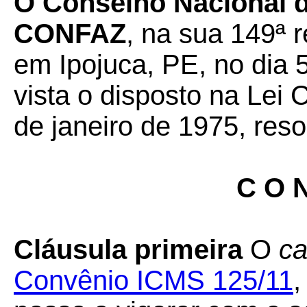
O Conselho Nacional de
CONFAZ
, na sua 149ª r
em Ipojuca, PE, no dia 
vista o disposto na Lei
de janeiro de 1975, reso
C O N
Cláusula primeira
O
ca
Convênio ICMS 125/11
,