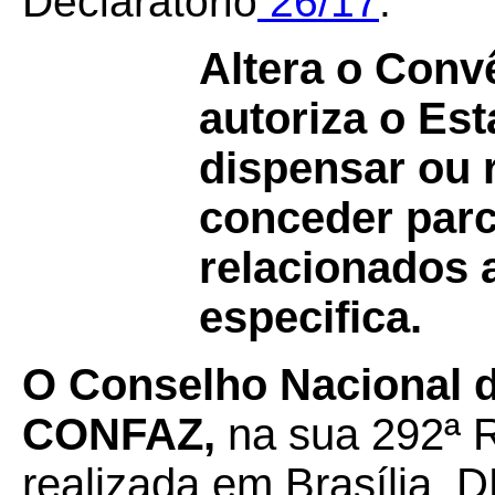
Declaratório
26/17
.
Altera o Con
autoriza o Es
dispensar ou r
conceder parc
relacionados 
especifica.
O Conselho Nacional de
CONFAZ,
na sua 292ª R
realizada em Brasília, 