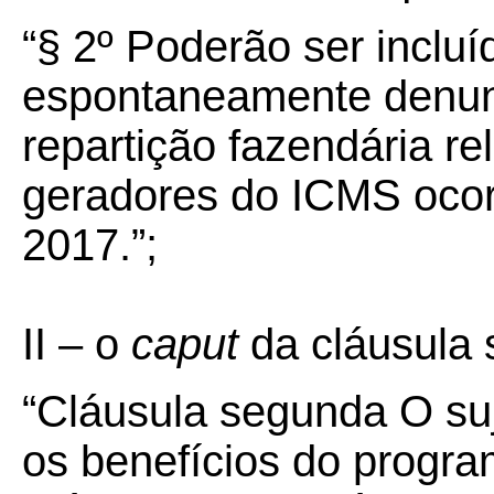
“§ 2º
Poderão ser incluí
espontaneamente denunc
repartição fazendária re
geradores do ICMS ocor
2017.”;
II – o
caput
da cláusula
“Cláusula segunda O suje
os benefícios do progra