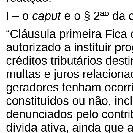
I – o
caput
e o § 2ªº da 
“Cláusula primeira Fica
autorizado a instituir p
créditos tributários des
multas e juros relacion
geradores tenham ocorri
constituídos ou não, in
denunciados pelo contri
dívida ativa, ainda que a