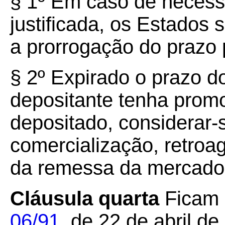
§ 1º Em caso de necess
justificada, os Estados 
a prorrogação do prazo 
§ 2º
Expirado o prazo d
depositante tenha prom
depositado, considerar-
comercialização, retroag
da remessa da mercador
Cláusula quarta
Ficam 
06/91
, de 22 de abril d