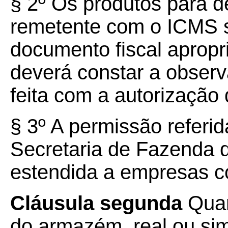
§ 2º Os produtos para d
remetente com o ICMS 
documento fiscal apropr
deverá constar a obser
feita com a autorização 
§ 3º A permissão referi
Secretaria de Fazenda d
estendida a empresas c
Cláusula segunda
Quan
do armazém, real ou sim