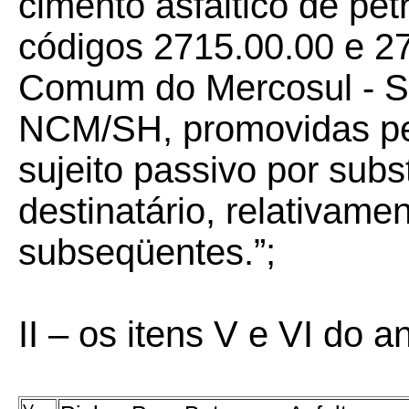
cimento asfáltico de pet
códigos 2715.00.00 e 2
Comum do Mercosul - S
NCM/SH, promovidas pela
sujeito passivo por subs
destinatário, relativam
subseqüentes.”;
II – os itens V e VI do a