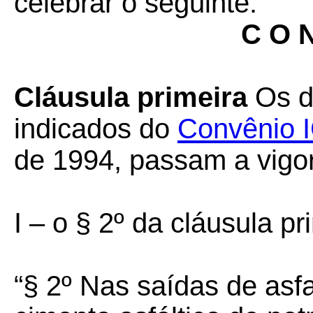
celebrar o seguinte:
C O N
Cláusula primeira
Os d
indicados do
Convênio 
de 1994, passam a vigo
I – o § 2º da cláusula pr
“§ 2º Nas saídas de asfa