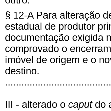
outro.
§ 12-A Para alteração d
estadual de produtor pr
documentação exigida ne
comprovado o encerrame
imóvel de origem e o no
destino.
......................................
III - alterado o
caput
do a