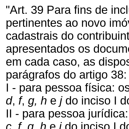
"Art. 39 Para fins de in
pertinentes ao novo imó
cadastrais do contribui
apresentados os docume
em cada caso, as dispos
parágrafos do artigo 38:
I - para pessoa física: 
d
,
f
,
g, h
e
j
do inciso I 
II - para pessoa jurídic
c
,
f
,
g
,
h
e
j
do inciso I 