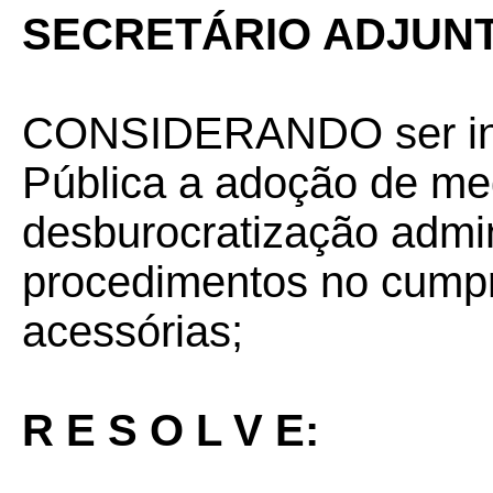
SECRETÁRIO ADJUNT
CONSIDERANDO ser int
Pública a adoção de me
desburocratização admini
procedimentos no cumpr
acessórias;
R E S O L V E: