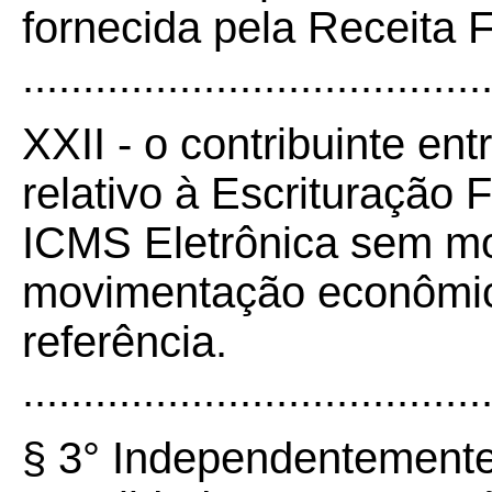
fornecida pela Receita F
......................................
XXII - o contribuinte ent
relativo à Escrituração 
ICMS Eletrônica sem mo
movimentação econômica
referência.
......................................
§ 3° Independentemente