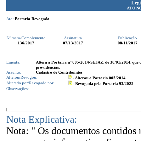
Legi
ATO N
Ato:
Portaria-Revogada
Número/Complemento
Assinatura
Publicação
136
/2017
07/13/2017
08/11/2017
Ementa:
Altera a Portaria n° 005/2014-SEFAZ, de 30/01/2014, que 
providências.
Assunto:
Cadastro de Contribuintes
Alterou/Revogou:
- Alterou a Portaria 005/2014
Alterado por/Revogado por:
- Revogada pela Portaria 93/2025
Observações:
Nota Explicativa:
Nota: " Os documentos contidos n