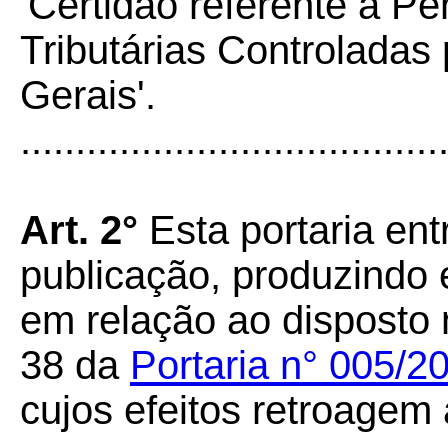
'Certidão referente a P
Tributárias Controladas
Gerais'
.
......................................
Art. 2°
Esta portaria ent
publicação, produzindo 
em relação ao disposto 
38 da
Portaria n° 005/
cujos efeitos retroagem 