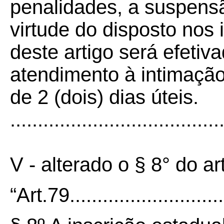
penalidades, a suspensã
virtude do disposto nos 
deste artigo será efeti
atendimento à intimação
de 2 (dois) dias úteis.
......................................
V - alterado o § 8° do a
“Art.79...............................