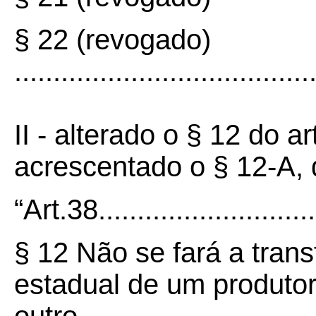
§ 22 (revogado)
......................................
II - alterado o § 12 do 
acrescentado o § 12-A, 
“Art.38...............................
§ 12 Não se fará a trans
estadual de um produtor 