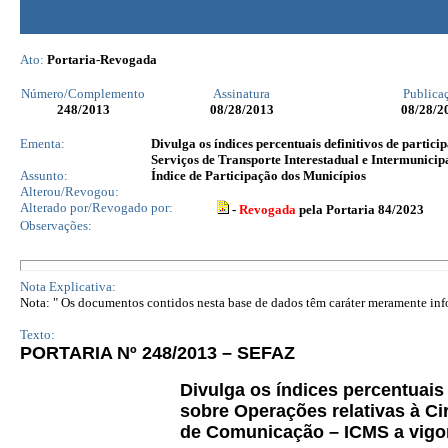
Ato:
Portaria-Revogada
Número/Complemento
Assinatura
Publica
248
/2013
08/28/2013
08/28/2
Ementa:
Divulga os índices percentuais definitivos de parti
Serviços de Transporte Interestadual e Intermunici
Assunto:
Índice de Participação dos Municípios
Alterou/Revogou:
Alterado por/Revogado por:
-
Revogada
pela Portaria 84/2023
Observações:
Nota Explicativa:
Nota: " Os documentos contidos nesta base de dados têm caráter meramente infor
Texto:
PORTARIA Nº 248/2013 – SEFAZ
Divulga os índices percentuai
sobre Operações relativas à Ci
de Comunicação – ICMS a vigor