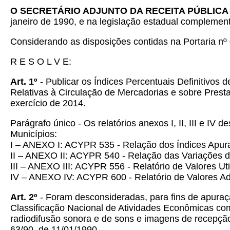
O SECRETÁRIO ADJUNTO DA RECEITA PÚBLICA
janeiro de 1990, e na legislação estadual complementa
Considerando as disposições contidas na Portaria n
R E S O L V E:
Art. 1º
- Publicar os Índices Percentuais Definitivo
Relativas à Circulação de Mercadorias e sobre Prest
exercício de 2014.
Parágrafo único - Os relatórios anexos I, II, III e IV 
Municípios:
I – ANEXO I: ACYPR 535 - Relação dos Índices Apur
II – ANEXO II: ACYPR 540 - Relação das Variações d
III – ANEXO III: ACYPR 556 - Relatório de Valores Uti
IV – ANEXO IV: ACYPR 600 - Relatório de Valores Ad
Art. 2º
- Foram desconsideradas, para fins de apuraç
Classificação Nacional de Atividades Econômicas co
radiodifusão sonora e de sons e imagens de recepção l
63/90, de 11/01/1990.