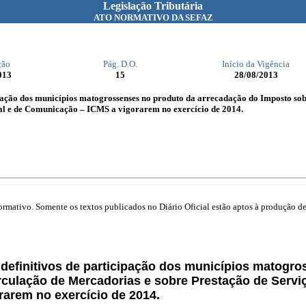
Legislação Tributária
ATO NORMATIVO DA SEFAZ
ção
Pág. D.O.
Início da Vigência
013
15
28/08/2013
cipação dos municípios matogrossenses no produto da arrecadação do Imposto so
pal e de Comunicação – ICMS a vigorarem no exercício de 2014.
mativo. Somente os textos publicados no Diário Oficial estão aptos à produção de 
s definitivos de participação dos municípios matog
rculação de Mercadorias e sobre Prestação de Serviç
arem no exercício de 2014.