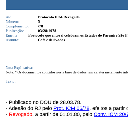
Ato:
Protocolo ICM-Revogado
Número:
5
Complemento:
/78
Publicação:
03/28/1978
Ementa:
Protocolo que entre si celebram os Estados do Paraná e São 
Assunto:
Café e derivados
Nota Explicativa:
Nota: " Os documentos contidos nesta base de dados têm caráter meramente infor
Texto:
· Publicado no DOU de 28.03.78.
· Adesão do RJ pelo
Prot. ICM 06/78
, efeitos a partir
·
Revogado
, a partir de 01.01.80, pelo
Conv. ICM 20/