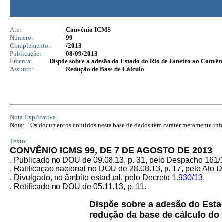
Ato:
Convênio ICMS
Número:
99
Complemento:
/2013
Publicação:
08/09/2013
Ementa:
Dispõe sobre a adesão do Estado do Rio de Janeiro ao Convêni
Assunto:
Redução de Base de Cálculo
Nota Explicativa:
Nota: " Os documentos contidos nesta base de dados têm caráter meramente infor
Texto:
CONVÊNIO ICMS 99, DE 7 DE AGOSTO DE 2013
. Publicado no DOU de 09.08.13, p. 31, pelo Despacho 161
. Ratificação nacional no DOU de 28.08.13, p. 17, pelo Ato 
. Divulgado, no âmbito estadual, pelo Decreto
1.930/13
.
. Retificado no DOU de 05.11.13, p. 11.
Dispõe sobre a adesão do Est
redução da base de cálculo do 