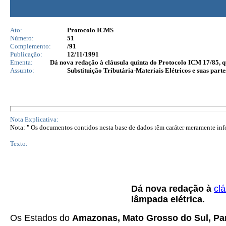
Ato:
Protocolo ICMS
Número:
51
Complemento:
/91
Publicação:
12/11/1991
Ementa:
Dá nova redação à cláusula quinta do Protocolo ICM 17/85, qu
Assunto:
Substituição Tributária-Materiais Elétricos e suas parte
Nota Explicativa:
Nota: " Os documentos contidos nesta base de dados têm caráter meramente infor
Texto:
Dá nova redação à
cl
lâmpada elétrica.
Os Estados do
Amazonas, Mato Grosso do Sul, Par