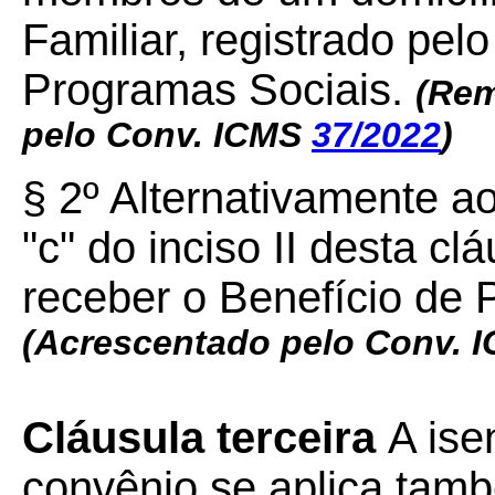
Familiar, registrado pel
Programas Sociais.
(Rem
pelo Conv. ICMS
37/2022
)
§ 2º Alternativamente ao
"c" do inciso II desta cl
receber o Benefício de 
(Acrescentado pelo Conv. 
Cláusula terceira
A ise
convênio se aplica tam