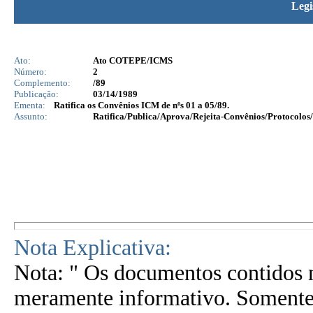
Legi
Ato:
Ato COTEPE/ICMS
Número:
2
Complemento:
/89
Publicação:
03/14/1989
Ementa:
Ratifica os Convênios ICM de nºs 01 a 05/89.
Assunto:
Ratifica/Publica/Aprova/Rejeita-Convênios/Protocolos/
Nota Explicativa:
Nota: " Os documentos contidos n
meramente informativo. Somente 