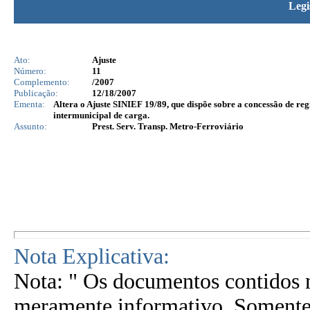
Legi
Ato:
Ajuste
Número:
11
Complemento:
/2007
Publicação:
12/18/2007
Ementa:
Altera o Ajuste SINIEF 19/89, que dispõe sobre a concessão de regi
intermunicipal de carga.
Assunto:
Prest. Serv. Transp. Metro-Ferroviário
Nota Explicativa:
Nota: " Os documentos contidos n
meramente informativo. Somente 