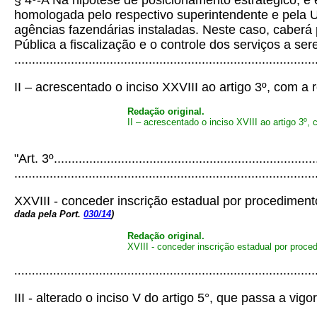
§ 4º-A Na hipótese de posicionamento estratégico, e ex
homologada pelo respectivo superintendente e pela U
agências fazendárias instaladas. Neste caso, caberá
Pública a fiscalização e o controle dos serviços a se
.....................................................................................
II – acrescentado o inciso XXVIII ao artigo 3º, com a
Redação original.
II – acrescentado o inciso XVIII ao artigo 3º,
"Art. 3º...........................................................................
.....................................................................................
XXVIII - conceder inscrição estadual por procedimento
dada pela Port.
030/14
)
Redação original.
XVIII - conceder inscrição estadual por proce
...............................................
......................................
III - alterado o inciso V do artigo 5°, que passa a vi