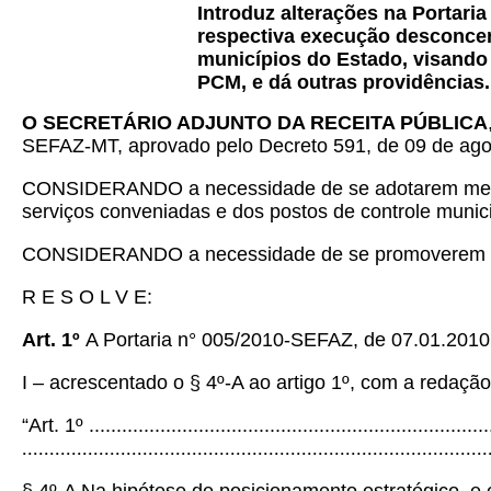
Introduz alterações na Portari
respectiva execução desconcent
municípios do Estado, visando
PCM, e dá outras providências.
O SECRETÁRIO ADJUNTO DA RECEITA PÚBLICA
SEFAZ-MT, aprovado pelo Decreto 591, de 09 de agost
CONSIDERANDO a necessidade de se adotarem medidas
serviços conveniadas e dos postos de controle munici
CONSIDERANDO a necessidade de se promoverem ajust
R E S O L V E:
Art. 1º
A Portaria n° 005/2010-SEFAZ, de 07.01.2010
I – acrescentado o § 4º-A ao artigo 1º, com a redação
“Art. 1º ..........................................................................
.....................................................................................