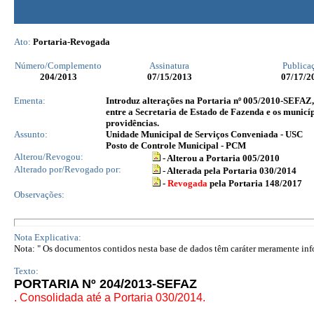
Ato:
Portaria-Revogada
Número/Complemento
Assinatura
Publica
204
/2013
07/15/2013
07/17/2
Ementa:
Introduz alterações na Portaria nº 005/2010-SEFAZ,
entre a Secretaria de Estado de Fazenda e os municí
providências.
Assunto:
Unidade Municipal de Serviços Conveniada - USC
Posto de Controle Municipal - PCM
Alterou/Revogou:
- Alterou a Portaria 005/2010
Alterado por/Revogado por:
- Alterada pela Portaria 030/2014
-
Revogada
pela Portaria 148/2017
Observações:
Nota Explicativa:
Nota: " Os documentos contidos nesta base de dados têm caráter meramente infor
Texto:
PORTARIA Nº 204/2013-SEFAZ
. Consolidada até a Portaria 030/2014.