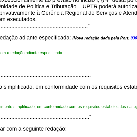
cepcionalmente ao previsto no inciso I, § 4º desta porta
nidade de Política e Tributação – UPTR poderá autoriz
 privativamente à Gerência Regional de Serviços e Atend
rem executados.
..........................................................”
 redação adiante especificada:
(Nova redação dada pela Port.
030
 com a redação adiante especificada:
...........................................................
............................................................
 simplificado, em conformidade com os requisitos estabe
dimento simplificado, em conformidade com os requisitos estabelecidos na legi
...........................................................”
gorar com a seguinte redação: