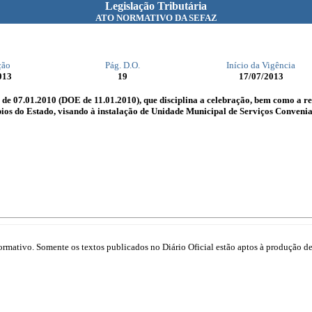
Legislação Tributária
ATO NORMATIVO DA SEFAZ
ção
Pág. D.O.
Início da Vigência
013
19
17/07/2013
 de 07.01.2010 (DOE de 11.01.2010), que disciplina a celebração, bem como a r
pios do Estado, visando à instalação de Unidade Municipal de Serviços Conveni
mativo. Somente os textos publicados no Diário Oficial estão aptos à produção de 