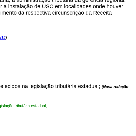
ria, a administração tributária da gerência regional,
ar a instalação de USC em localidades onde houver
imento da respectiva circunscrição da Receita
/14
)
lecidos na legislação tributária estadual;
(Nova redação
slação tributária estadual;