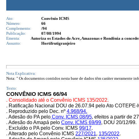
Ato:
Convênio ICMS
Número:
66
Complemento:
/94
Publicação:
07/08/1994
Ementa:
Autoriza os Estados do Acre, Amazonas e Rondônia a concede
Assunto:
Hortifrutigranjeiro
Nota Explicativa:
Nota: " Os documentos contidos nesta base de dados têm caráter meramente infor
Texto:
CONVÊNIO ICMS 66/94
. Consolidado até o Convênio ICMS 135/2022.
. Ratificação Nacional DOU de 26.07.94 pelo Ato COTEPE
. Reproduzido pelo Dec. nº
4.968/94.
. Adesão do PA pelo
Conv. ICMS 08/95
, efeitos a partir de 2
. Adesão do Amapá pelo
Conv. ICMS 69/99
, DOU 20/12/99.
. Excluído o PA pelo Conv. ICMS
99/17
.
. Alterado pelo Convênio ICMS
227/2021
,
135/2022
.