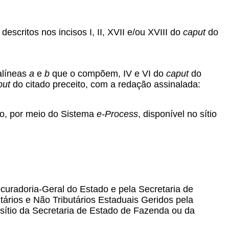
scritos nos incisos I, II, XVII e/ou XVIII do
caput
do
alíneas
a
e
b
que o compõem, IV e VI do
caput
do
put
do citado preceito, com a redação assinalada:
igo, por meio do Sistema
e-Process
, disponível no sítio
rocuradoria-Geral do Estado e pela Secretaria de
tários e Não Tributários Estaduais Geridos pela
sítio da Secretaria de Estado de Fazenda ou da