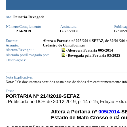
Ato:
Portaria-Revogada
Número/Complemento
Assinatura
Publica
214
/2019
12/23/2019
12/30/2
Ementa:
Altera a Portaria n° 005/2014-SEFAZ, de 30/01/2014
Assunto:
Cadastro de Contribuintes
Alterou/Revogou:
- Alterou a Portaria 005/2014
Alterado por/Revogado por:
- Revogada pela Portaria 93/2025
Observações:
Nota Explicativa:
Nota: " Os documentos contidos nesta base de dados têm caráter meramente infor
Texto:
PORTARIA N° 214/2019-SEFAZ
. Publicada no DOE de 30.12.2019, p. 14 e 15, Edição Extra.
Altera a Portaria n°
005/2014
-S
Estado de Mato Grosso e dá ou