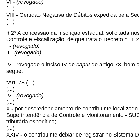
VI -
(revogado)
(...)
VIII - Certidão Negativa de Débitos expedida pela S
(...)
§ 2° A concessão da inscrição estadual, solicitada n
Controle e Fiscalização, de que trata o Decreto n° 1
I -
(revogado)
II -
(revogado)
”
IV
- revogado o inciso IV do
caput
do artigo 78, bem c
segue:
“Art. 78
(...)
(...)
IV -
(revogado)
(...)
X - por descredenciamento de contribuinte localizado 
Superintendência de Controle e Monitoramento - SUCO
tributária específica;
(...)
XXIV - o contribuinte deixar de registrar no Sistema 