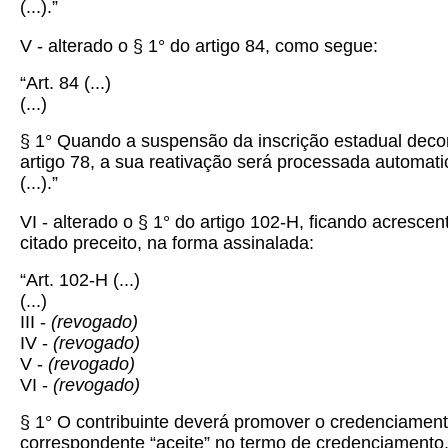
(...).”
V - alterado o § 1°
do artigo 84, como segue:
“Art. 84
(...)
(...)
§ 1° Quando a suspensão da inscrição estadual decor
artigo 78, a sua reativação será processada automat
(...).”
VI - alterado o § 1° do artigo 102-H, ficando acrescen
citado preceito, na forma assinalada:
“Art. 102-H
(...)
(...)
III -
(revogado)
IV -
(revogado)
V -
(revogado)
VI -
(revogado)
§ 1° O contribuinte deverá promover o credenciamento
correspondente “aceite” no termo de credenciamento, 