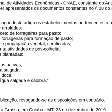
onal de Atividades Econômicas - CNAE, constante do A
er apresentados os documentos constantes no § 28 do ar
caput
deste artigo os estabelecimentos pertencentes a p
 arrolados:
ceto de forrageiras para pasto;
e forrageiras para formação de pasto;
de propagação vegetal, certificadas;
ria; atividades de pós-colheita;
s plantadas;
tas nativas;
ua salgada;
a doce;
 água salgada e salobra.”
ublicação, revogando-se as disposições em contrário.
to Grosso, em Cuiabá - MT, 23 de dezembro de 2019.