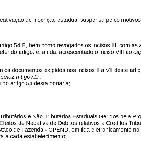
ativação de inscrição estadual suspensa pelos motivos de
artigo 54-B, bem como revogados os incisos III, com as 
referido artigo; e, ainda, acrescentado o inciso VIII ao
ca
m os documentos exigidos nos incisos II a VII deste art
sefaz.mt.gov.br
;
I do artigo 54 desta portaria;
 Tributários e Não Tributários Estaduais Geridos pela P
eitos de Negativa de Débitos relativos a Créditos Tribu
stado de Fazenda - CPEND, emitida eletronicamente no 
va a cada estabelecimento;