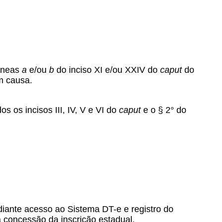
líneas
a
e/ou
b
do inciso XI e/ou XXIV do
caput
do
m causa.
s os incisos III, IV, V e VI do
caput
e o § 2° do
diante acesso ao Sistema DT-e e registro do
a concessão da inscrição estadual.