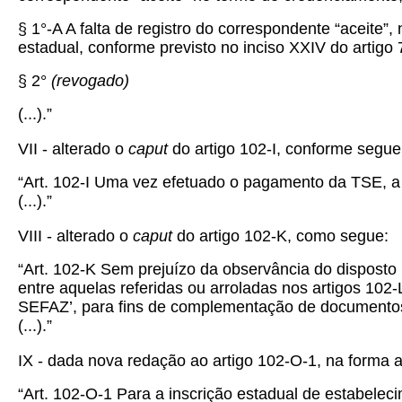
§ 1°-A A falta de registro do correspondente “aceite”
estadual, conforme previsto no inciso XXIV do artigo 
§ 2°
(revogado)
(...).”
VII - alterado o
caput
do artigo 102-I, conforme segue
“Art. 102-I Uma vez efetuado o pagamento da TSE, a
(...).”
VIII - alterado o
caput
do artigo 102-K, como segue:
“Art. 102-K
Sem prejuízo da observância do disposto 
entre aquelas referidas ou arroladas nos artigos 102
SEFAZ’, para fins de complementação de documentos
(...).”
IX - dada nova redação ao artigo 102-O-1, na forma a
“Art. 102-O-1
Para a inscrição estadual de estabeleci