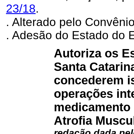
23/18
.
. Alterado pelo Convêni
. A
desão do Estado do 
Autoriza os E
Santa Catarin
concederem i
operações int
medicamento d
Atrofia Muscu
redação dada pe