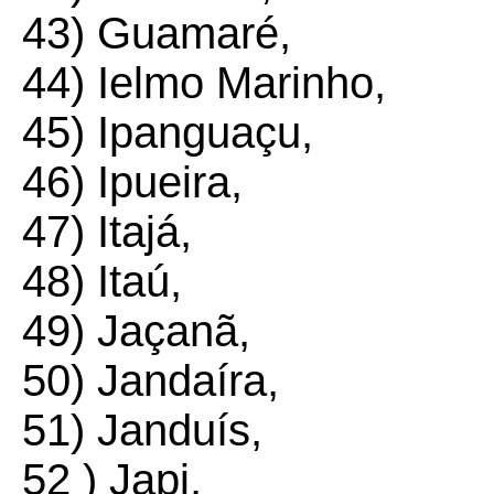
43) Guamaré,
44) Ielmo Marinho,
45) Ipanguaçu,
46) Ipueira,
47) Itajá,
48) Itaú,
49) Jaçanã,
50) Jandaíra,
51) Janduís,
52 ) Japi,