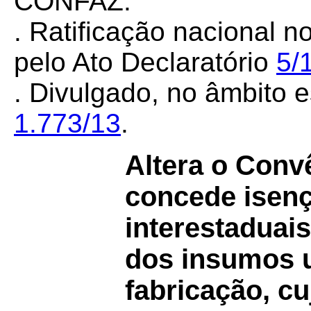
CONFAZ.
. Ratificação nacional n
pelo Ato Declaratório
5/
. Divulgado, no âmbito e
1.773/13
.
Altera o Con
concede isen
interestaduai
dos insumos u
fabricação, cu