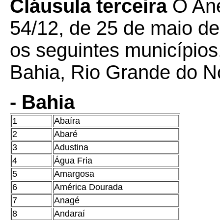
Cláusula terceira
O Ane
54/12, de 25 de maio de
os seguintes municípios
Bahia, Rio Grande do N
- Bahia
1
Abaíra
2
Abaré
3
Adustina
4
Água Fria
5
Amargosa
6
América Dourada
7
Anagé
8
Andaraí