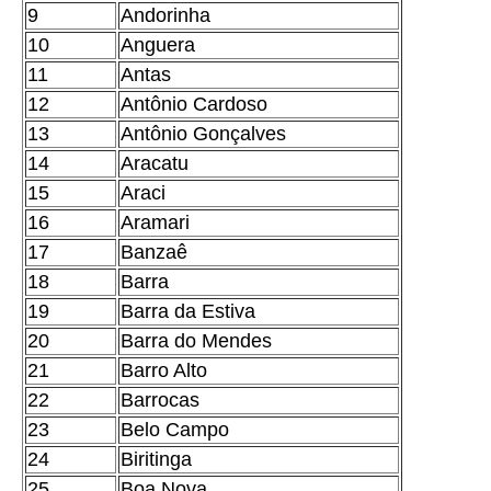
9
Andorinha
10
Anguera
11
Antas
12
Antônio Cardoso
13
Antônio Gonçalves
14
Aracatu
15
Araci
16
Aramari
17
Banzaê
18
Barra
19
Barra da Estiva
20
Barra do Mendes
21
Barro Alto
22
Barrocas
23
Belo Campo
24
Biritinga
25
Boa Nova