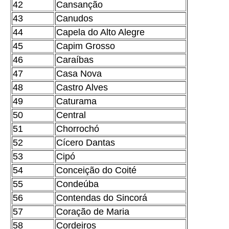
42
Cansanção
43
Canudos
44
Capela do Alto Alegre
45
Capim Grosso
46
Caraíbas
47
Casa Nova
48
Castro Alves
49
Caturama
50
Central
51
Chorrochó
52
Cícero Dantas
53
Cipó
54
Conceição do Coité
55
Condeúba
56
Contendas do Sincorá
57
Coração de Maria
58
Cordeiros