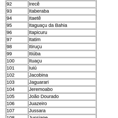
92
Irecê
93
Itaberaba
94
Itaetê
95
Itaguaçu da Bahia
96
Itapicuru
97
Itatim
98
Itiruçu
99
Itiúba
100
Ituaçu
101
Iuiú
102
Jacobina
103
Jaguarari
104
Jeremoabo
105
João Dourado
106
Juazeiro
107
Jussara
108
Jussiape