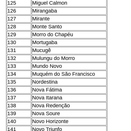
125
Miguel Calmon
126
Mirangaba
127
Mirante
128
Monte Santo
129
Morro do Chapéu
130
Mortugaba
131
Mucugê
132
Mulungu do Morro
133
Mundo Novo
134
Muquém do São Francisco
135
Nordestina
136
Nova Fátima
137
Nova Itarana
138
Nova Redenção
139
Nova Soure
140
Novo Horizonte
141
Novo Triunfo