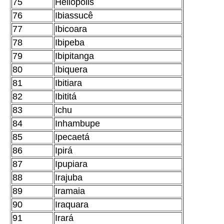
75
Heliópolis
76
Ibiassucê
77
Ibicoara
78
Ibipeba
79
Ibipitanga
80
Ibiquera
81
Ibitiara
82
Ibititá
83
Ichu
84
Inhambupe
85
Ipecaetá
86
Ipirá
87
Ipupiara
88
Irajuba
89
Iramaia
90
Iraquara
91
Irará