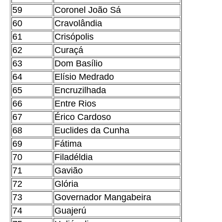
59
Coronel João Sá
60
Cravolândia
61
Crisópolis
62
Curaçá
63
Dom Basílio
64
Elísio Medrado
65
Encruzilhada
66
Entre Rios
67
Érico Cardoso
68
Euclides da Cunha
69
Fátima
70
Filadéldia
71
Gavião
72
Glória
73
Governador Mangabeira
74
Guajerú