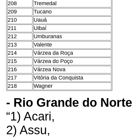
208
Tremedal
209
Tucano
210
Uauá
211
Uibaí
212
Umburanas
213
Valente
214
Várzea da Roça
215
Várzea do Poço
216
Várzea Nova
217
Vitória da Conquista
218
Wagner
- Rio Grande do Norte
“1) Acari,
2) Assu,