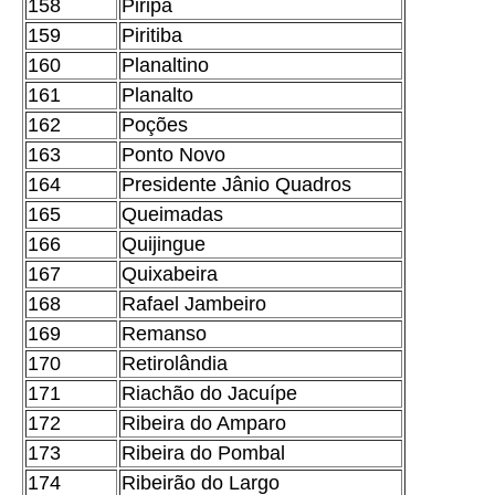
158
Piripá
159
Piritiba
160
Planaltino
161
Planalto
162
Poções
163
Ponto Novo
164
Presidente Jânio Quadros
165
Queimadas
166
Quijingue
167
Quixabeira
168
Rafael Jambeiro
169
Remanso
170
Retirolândia
171
Riachão do Jacuípe
172
Ribeira do Amparo
173
Ribeira do Pombal
174
Ribeirão do Largo