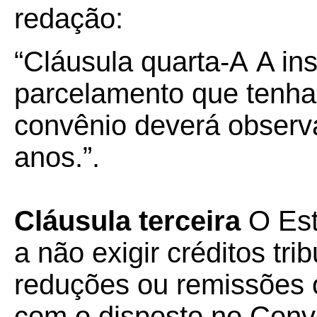
redação:
“Cláusula quarta-A
A in
parcelamento que tenha
convênio deverá observar
anos.”.
Cláusula terceira
O Est
a não exigir créditos tr
reduções ou remissões 
com o disposto no Conv