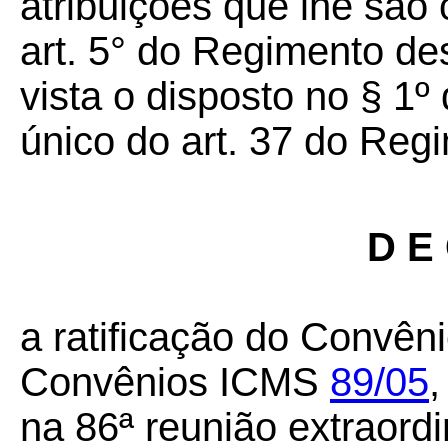
atribuições que lhe são 
art. 5° do Regimento d
vista o disposto no § 1º 
único do art. 37 do Re
D E 
a ratificação do Convên
Convênios ICMS
89/05
na 86ª reunião extraord