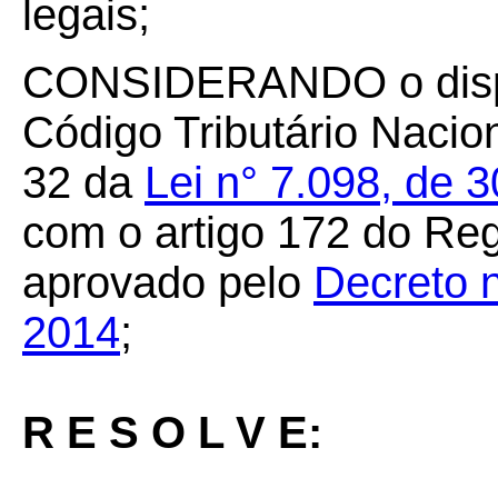
legais;
CONSIDERANDO o dispo
Código Tributário Nacio
32 da
Lei n° 7.098, de 
com o artigo 172 do Re
aprovado pelo
Decreto 
2014
;
R E S O L V E: