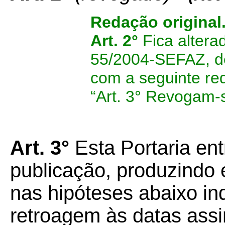
Redação original
Art. 2°
Fica alterad
55/2004-SEFAZ, de
com a seguinte re
“Art. 3° Revogam-s
Art. 3°
Esta Portaria en
publicação, produzindo 
nas hipóteses abaixo ind
retroagem às datas assi