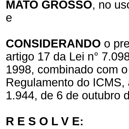
MATO GROSSO
, no us
e
CONSIDERANDO
o pr
artigo 17 da Lei n° 7.0
1998, combinado com o 
Regulamento do ICMS, a
1.944, de 6 de outubro 
R E S O L V E: