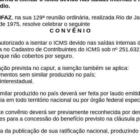
dio.
ONFAZ
, na sua 129ª reunião ordinária, realizada Rio de Ja
de 1975, resolve celebrar o seguinte
C O N V Ê N I O
autorizado a isentar o ICMS devido nas saídas internas
ita no Cadastro de Contribuintes do ICMS sob nº 251.6
 que não cobertos por seguro.
ção prevista no
caput
, a isenção também se aplica:
entos sem similar produzido no país;
 interestadual.
lar produzido no país deverá ser feita por laudo emitid
em todo território nacional ou por órgão federal especi
este convênio deverá ser previamente reconhecida por de
s para a concessão do benefício previsto na cláusula pr
a da publicação de sua ratificação nacional, produzindo