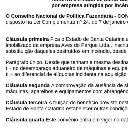
por empresa atingida por incên
O Conselho Nacional de Política Fazendária - C
disposto na Lei Complementar nº 24, de 7 de janeiro 
Cláusula primeira
Fica o Estado de Santa Catarina 
imobilizado da empresa Aves do Parque Ltda., inscr
substituição daqueles destruídos em incêndio, desde
Parágrafo único. Desde que tenham a mesma destina
I – no desembaraço aduaneiro de máquinas e equipam
II – ao diferencial de alíquotas incidente na aquisição
Cláusula segunda
A comprovação da ausência de simi
máquinas, aparelhos e equipamentos com abrangência 
Cláusula terceira
A fruição do benefício previsto n
Estado de Santa Catarina estabelecer outras condiçõe
Cláusula quarta
Este convênio entra em vigor na dat