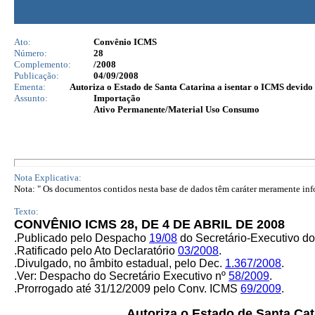
Ato:
Convênio ICMS
Número:
28
Complemento:
/2008
Publicação:
04/09/2008
Ementa:
Autoriza o Estado de Santa Catarina a isentar o ICMS devido 
Assunto:
Importação
Ativo Permanente/Material Uso Consumo
Nota Explicativa:
Nota: " Os documentos contidos nesta base de dados têm caráter meramente infor
Texto:
CONVÊNIO ICMS 28, DE 4 DE ABRIL DE 2008
.
Publicado pelo Despacho
19/08
do Secretário-Executivo 
.
Ratificado pelo Ato Declaratório
03/2008
.
.
Divulgado, no âmbito estadual, pelo Dec.
1.367/2008
.
.Ver: Despacho do Secretário Executivo nº
58/2009
.
.Prorrogado até 31/12/2009 pelo Conv. ICMS
69/2009
.
Autoriza o Estado de Santa Cat