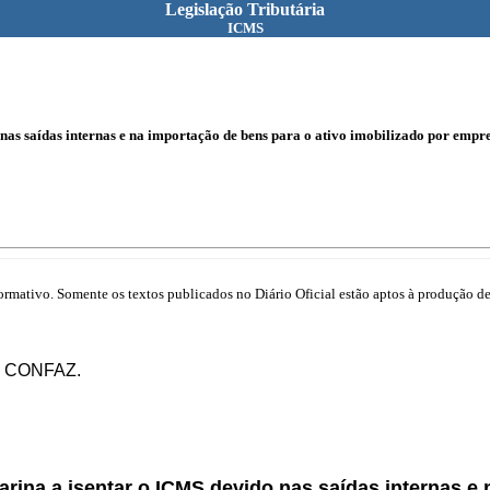
Legislação Tributária
ICMS
nas saídas internas e na importação de bens para o ativo imobilizado por empre
mativo. Somente os textos publicados no Diário Oficial estão aptos à produção de 
do CONFAZ.
arina a isentar o ICMS devido nas saídas internas e 