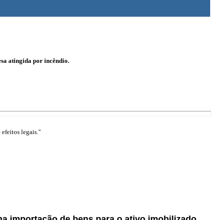
sa atingida por incêndio.
efeitos legais."
na importação de bens para o ativo imobilizado