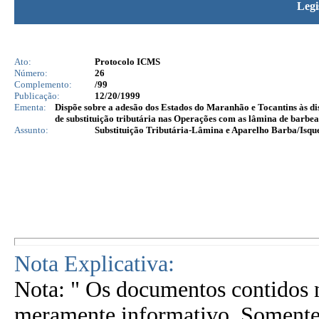
Legi
Ato:
Protocolo ICMS
Número:
26
Complemento:
/99
Publicação:
12/20/1999
Ementa:
Dispõe sobre a adesão dos Estados do Maranhão e Tocantins às di
de substituição tributária nas Operações com as lâmina de barbear
Assunto:
Substituição Tributária-Lâmina e Aparelho Barba/Isq
Nota Explicativa:
Nota: " Os documentos contidos n
meramente informativo. Somente 