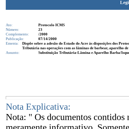
Legi
Ato:
Protocolo ICMS
Número:
23
Complemento:
/2000
Publicação:
07/14/2000
Ementa:
Dispõe sobre a adesão do Estado do Acre às disposições dos Proto
Tributária nas operações com as lâminas de barbear, aparelho de 
Assunto:
Substituição Tributária-Lâmina e Aparelho Barba/Isq
Nota Explicativa:
Nota: " Os documentos contidos n
meramente informativo. Somente 