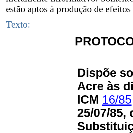
estão aptos à produção de efeitos 
Texto:
PROTOCOL
Dispõe so
Acre às d
ICM
16/85
25/07/85, 
Substitui