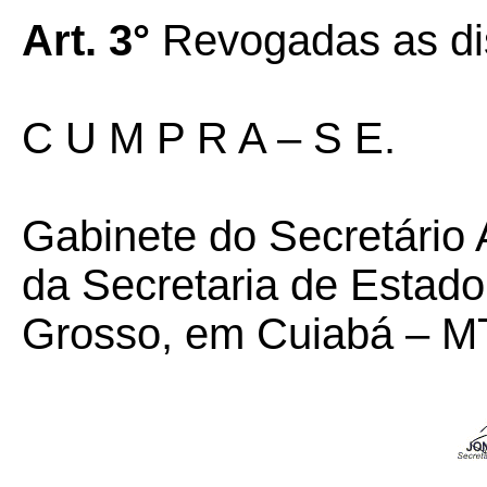
Art. 3°
Revogadas as dis
C U M P R A – S E.
Gabinete do Secretário 
da Secretaria de Estad
Grosso, em Cuiabá – MT