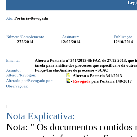
Legi
Ato:
Portaria-Revogada
Número/Complemento
Assinatura
Publicação
272
/2014
12/02/2014
12/10/2014
Ementa:
Altera a Portaria n° 341/2013-SEFAZ, de 27.12.2013, que i
tarefa para análise dos processos que especifica, e dá outra
Assunto:
Força-Tarefa/Análise de processos - SUAC
Alterou/Revogou:
- Alterou a Portaria 341/2013
Alterado por/Revogado por:
-
Revogada
pela Portaria 148/2017
Observações:
Nota Explicativa:
Nota: " Os documentos contidos n