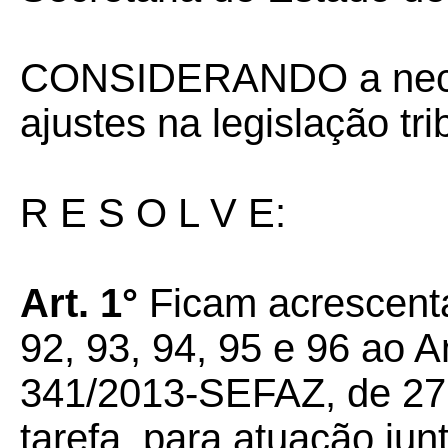
CONSIDERANDO a nece
ajustes na legislação tri
R E S O L V E:
Art. 1°
Ficam acrescentad
92, 93, 94, 95 e 96 ao 
341/2013-SEFAZ, de 27.1
tarefa, para atuação ju