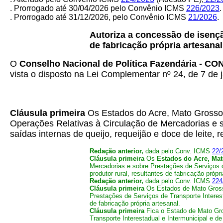
. Prorrogado até 30/04/2026 pelo Convênio ICMS
226/2023
.
. Prorrogado até 31/12/2026, pelo Convênio ICMS
21/2026
.
Autoriza a concessão de isenção
de fabricação própria artesanal
O
Conselho Nacional de Política Fazendária - C
vista o disposto na Lei Complementar nº 24, de 7 de j
Cláusula primeira
Os Estados do Acre, Mato Grosso
Operações Relativas à Circulação de Mercadorias e s
saídas internas de queijo, requeijão e doce de leite, r
Redação anterior,
dada pelo Conv. ICMS
22/
Cláusula primeira
Os
Estados do Acre, Ma
Mercadorias e sobre Prestações de Serviços de
produtor rural, resultantes de fabricação própr
Redação anterior,
dada pelo Conv. ICMS
224
Cláusula primeira
Os Estados de Mato Grosso
Prestações de Serviços de Transporte Interesta
de fabricação própria artesanal.
Cláusula primeira
Fica o Estado de Mato Gro
Transporte Interestadual e Intermunicipal e de