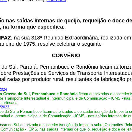
 nas saídas internas de queijo, requeijão e doce de l
, na forma que especifica.
ONFAZ
, na sua 318ª Reunião Extraordinária, realizada em
aneiro de 1975, resolve celebrar o seguinte
CONVÊNIO
 do Sul, Paraná, Pernambuco e Rondônia ficam autoriz
obre Prestações de Serviços de Transporte Interestadu
ealizadas por produtor rural, resultantes de fabricação pr
2024
to Grosso do Sul, Pernambuco e Rondônia
ficam autorizados a conceder i
 Transporte Interestadual e Intermunicipal e de Comunicação - ICMS - nas saí
ia artesana.
/2023
.
 do Sul e Pernambuco ficam autorizados a conceder isenção do Imposto so
dual e Intermunicipal e de Comunicação - ICMS - nas saídas internas de queijo
sso do Sul autorizado a conceder isenção do Imposto sobre Operações Relat
 Comunicação - ICMS, nas saídas internas de queijo, requeijão e doce de leite 