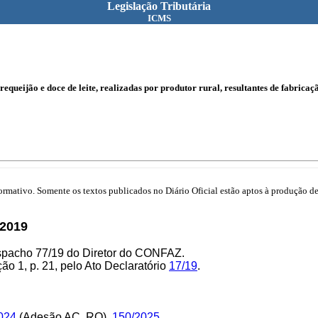
Legislação Tributária
ICMS
requeijão e doce de leite, realizadas por produtor rural, resultantes de fabricaç
mativo. Somente os textos publicados no Diário Oficial estão aptos à produção de 
2019
espacho 77/19 do Diretor do CONFAZ.
o 1, p. 21, pelo Ato Declaratório
17/19
.
.
024
(Adesão AC, RO),
150/2025
.