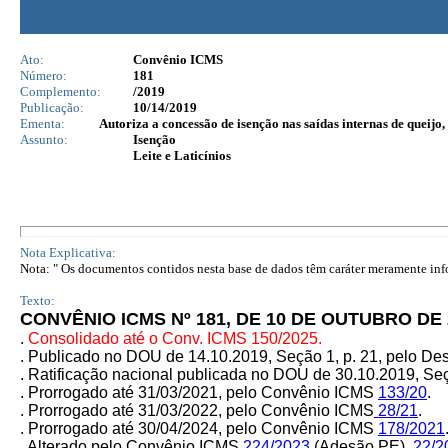
Ato:
Convênio ICMS
Número:
181
Complemento:
/2019
Publicação:
10/14/2019
Ementa:
Autoriza a concessão de isenção nas saídas internas de queijo, 
Assunto:
Isenção
Leite e Laticínios
Nota Explicativa:
Nota: " Os documentos contidos nesta base de dados têm caráter meramente infor
Texto:
CONVÊNIO ICMS Nº 181, DE 10 DE OUTUBRO DE 
.
Consolidado até o Conv. ICMS 150/2025.
. Publicado no DOU de 14.10.2019, Seção 1, p. 21, pelo D
. Ratificação nacional publicada no DOU de 30.10.2019, Seçã
. Prorrogado até 31/03/2021, pelo Convênio ICMS
133/20
.
. Prorrogado até 31/03/2022, pelo Convênio ICMS
28/21
.
. Prorrogado até 30/04/2024, pelo Convênio ICMS
178/2021
. Alterado pelo
Convênio ICMS
224/2023
(Adesão PE),
22/2