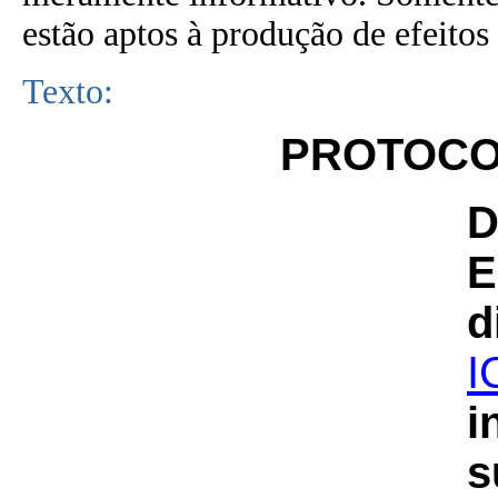
estão aptos à produção de efeitos 
Texto:
PROTOCOL
D
E
d
I
i
s