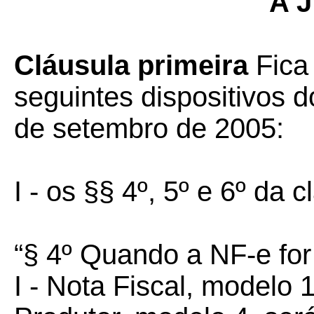
A J
Cláusula primeira
Fica 
seguintes dispositivos 
de setembro de 2005:
I - os §§ 4º, 5º e 6º da 
“§ 4º Quando a NF-e for
I - Nota Fiscal, modelo 