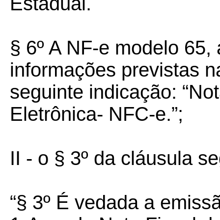
Estadual.
§ 6º A NF-e modelo 65,
informações previstas na
seguinte indicação: “No
Eletrônica- NFC-e.”;
II - o § 3º da cláusula s
“§ 3º É vedada a emissã