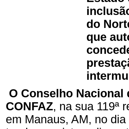
inclusã
do Nor
que aut
concede
prestaç
intermu
O Conselho Nacional d
CONFAZ
, na sua 119ª r
em Manaus, AM, no dia 