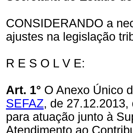
CONSIDERANDO a nece
ajustes na legislação tri
R E S O L V E:
Art. 1°
O Anexo Único 
SEFAZ
, de 27.12.2013, q
para atuação junto à Su
Atendimento ao Contrib