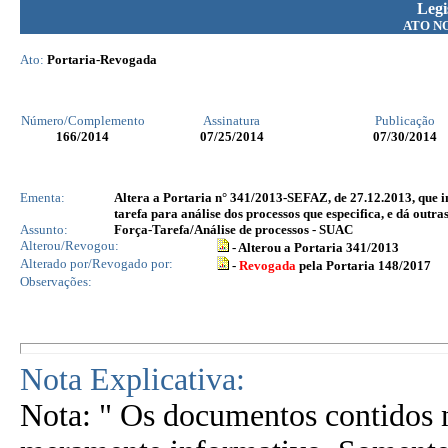
Legi
ATO N
Ato:
Portaria-Revogada
Número/Complemento
Assinatura
Publicação
166
/2014
07/25/2014
07/30/2014
Ementa:
Altera a Portaria n° 341/2013-SEFAZ, de 27.12.2013, que i
tarefa para análise dos processos que especifica, e dá outra
Assunto:
Força-Tarefa/Análise de processos - SUAC
Alterou/Revogou:
- Alterou a Portaria 341/2013
Alterado por/Revogado por:
-
Revogada
pela Portaria 148/2017
Observações:
Nota Explicativa:
Nota: " Os documentos contidos n