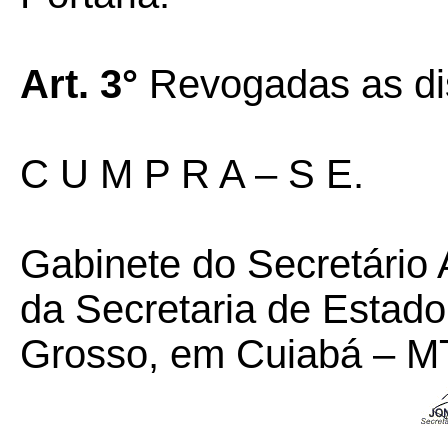
Art. 3°
Revogadas as dis
C U M P R A – S E.
Gabinete do Secretário 
da Secretaria de Estad
Grosso, em Cuiabá – MT