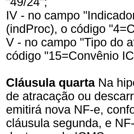
"49/24";
IV - no campo "Indicado
(indProc), o código "4=
V - no campo "Tipo do at
código "15=Convênio I
Cláusula quarta
Na hip
de atracação ou descar
emitirá nova NF-e, confo
cláusula segunda, e NF-