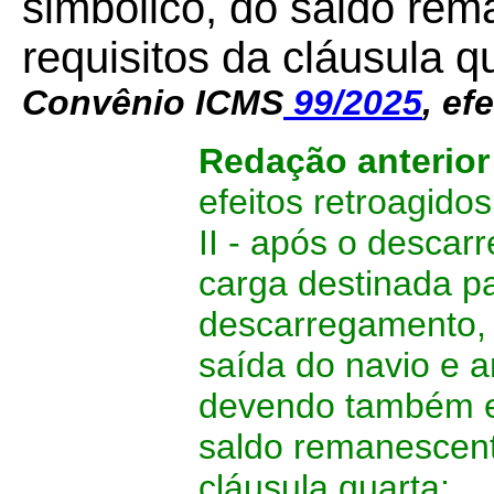
simbólico, do saldo re
requisitos da cláusula q
Convênio ICMS
99/2025
, ef
Redação anterior
efeitos retroagidos
II - após o desca
carga destinada pa
descarregamento, e
saída do navio e a
devendo também em
saldo remanescent
cláusula quarta;