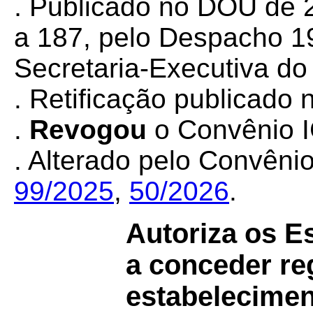
.
Publicado no DOU de 2
a 187, pelo Despacho 19
Secretaria-Executiva d
. Retificação publicado
.
Revogou
o Convênio
. Alterado pelo Convêni
99/2025
,
50/2026
.
Autoriza os Es
a conceder re
estabelecime