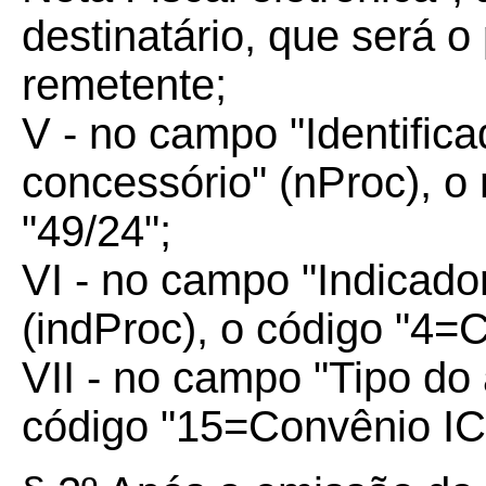
destinatário, que será o
remetente;
V - no campo "Identific
concessório" (nProc), 
"49/24";
VI - no campo "Indicado
(indProc), o código "4=
VII - no campo "Tipo do 
código "15=Convênio I