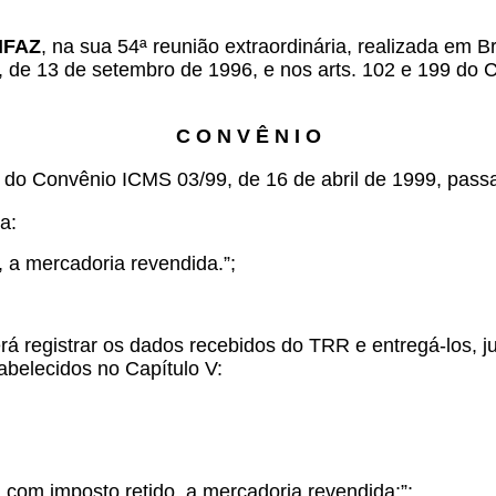
ONFAZ
, na sua 54ª reunião extraordinária, realizada em B
, de 13 de setembro de 1996, e nos arts. 102 e 199 do C
C O N V Ê N I O
os do Convênio ICMS 03/99, de 16 de abril de 1999, pas
a:
, a mercadoria revendida.”;
everá registrar os dados recebidos do TRR e entregá-los
abelecidos no Capítulo V:
, com imposto retido, a mercadoria revendida;”;