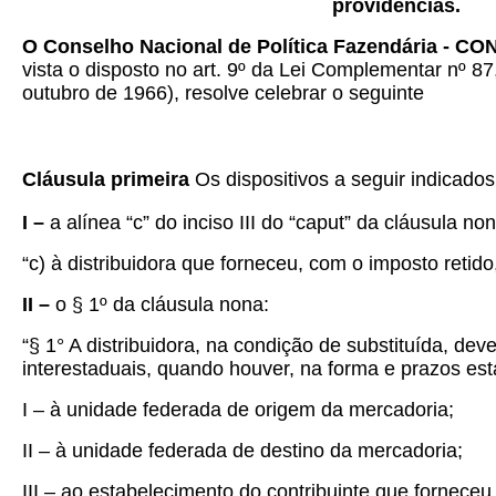
providências.
O Conselho Nacional de Política Fazendária - C
vista o disposto no art. 9º da Lei Complementar nº 87
outubro de 1966), resolve celebrar o seguinte
Cláusula primeira
Os dispositivos a seguir indicad
I –
a alínea “c” do inciso III do “caput” da cláusula non
“c) à distribuidora que forneceu, com o imposto retido
II –
o § 1º da cláusula nona:
“§ 1° A distribuidora, na condição de substituída, d
interestaduais, quando houver, na forma e prazos est
I – à unidade federada de origem da mercadoria;
II – à unidade federada de destino da mercadoria;
III – ao estabelecimento do contribuinte que forneceu