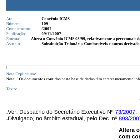
Ato:
Convênio ICMS
Número:
109
Complemento:
/2007
Publicação:
09/11/2007
Ementa:
Altera o Convênio ICMS 03/99, relativamente a percentuais d
Assunto:
Substituição Tributária-Combustíveis e outros derivado
Nota Explicativa:
Nota: " Os documentos contidos nesta base de dados têm caráter meramente infor
Texto:
.
Ver: Despacho do Secretário Executivo Nº
73/2007
.
.
Divulgado, no âmbito estadual, pelo Dec. nº
893/200
Altera 
com com