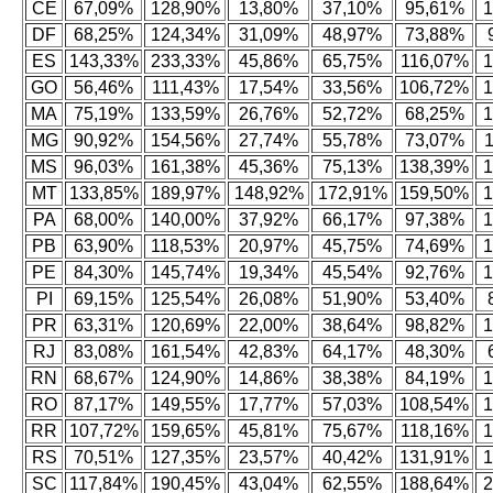
CE
67,09%
128,90%
13,80%
37,10%
95,61%
1
DF
68,25%
124,34%
31,09%
48,97%
73,88%
ES
143,33%
233,33%
45,86%
65,75%
116,07%
1
GO
56,46%
111,43%
17,54%
33,56%
106,72%
1
MA
75,19%
133,59%
26,76%
52,72%
68,25%
1
MG
90,92%
154,56%
27,74%
55,78%
73,07%
MS
96,03%
161,38%
45,36%
75,13%
138,39%
1
MT
133,85%
189,97%
148,92%
172,91%
159,50%
1
PA
68,00%
140,00%
37,92%
66,17%
97,38%
1
PB
63,90%
118,53%
20,97%
45,75%
74,69%
1
PE
84,30%
145,74%
19,34%
45,54%
92,76%
1
PI
69,15%
125,54%
26,08%
51,90%
53,40%
PR
63,31%
120,69%
22,00%
38,64%
98,82%
1
RJ
83,08%
161,54%
42,83%
64,17%
48,30%
RN
68,67%
124,90%
14,86%
38,38%
84,19%
1
RO
87,17%
149,55%
17,77%
57,03%
108,54%
1
RR
107,72%
159,65%
45,81%
75,67%
118,16%
1
RS
70,51%
127,35%
23,57%
40,42%
131,91%
1
SC
117,84%
190,45%
43,04%
62,55%
188,64%
2