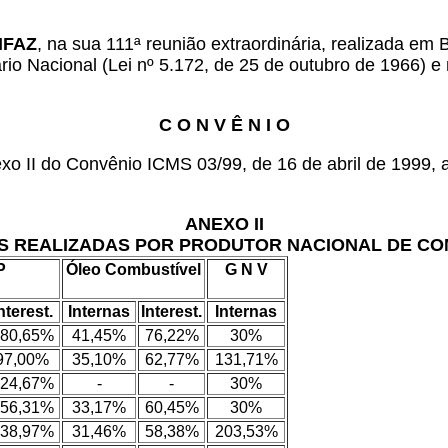
ONFAZ
, na sua 111ª reunião extraordinária, realizada em 
ário Nacional (Lei nº 5.172, de 25 de outubro de 1966) 
C O N V Ê N I O
o II do Convênio ICMS 03/99, de 16 de abril de 1999, a
ANEXO II
 REALIZADAS POR PRODUTOR NACIONAL DE CO
P
Óleo Combustível
G N V
nterest.
Internas
Interest.
Internas
80,65%
41,45%
76,22%
30%
97,00%
35,10%
62,77%
131,71%
24,67%
-
-
30%
56,31%
33,17%
60,45%
30%
38,97%
31,46%
58,38%
203,53%