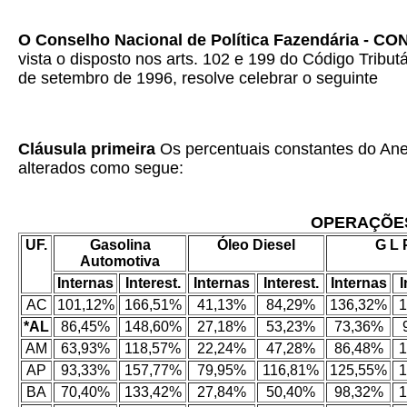
O Conselho Nacional de Política Fazendária - C
vista o disposto nos arts. 102 e 199 do Código Tribut
de setembro de 1996, resolve celebrar o seguinte
Cláusula primeira
Os percentuais constantes do Anex
alterados como segue:
OPERAÇÕES
UF.
Gasolina
Óleo Diesel
G L 
Automotiva
Internas
Interest.
Internas
Interest.
Internas
I
AC
101,12%
166,51%
41,13%
84,29%
136,32%
1
*AL
86,45%
148,60%
27,18%
53,23%
73,36%
AM
63,93%
118,57%
22,24%
47,28%
86,48%
1
AP
93,33%
157,77%
79,95%
116,81%
125,55%
1
BA
70,40%
133,42%
27,84%
50,40%
98,32%
1