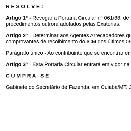
R E S O L V E :
Artigo 1º
- Revogar a Portaria Circular nº 061/88, de
procedimentos outrora adotados pelas Exatorias.
Artigo 2º
-
Determinar aos Agentes Arrecadadores que
comprovantes de recolhimento do ICM dos últimos 06
Parágrafo único - Ao contribuinte que se encontrar e
Artigo 3º
- Esta Portaria Circular entrará em vigor n
C U M P R A - S E
Gabinete do Secretário de Fazenda, em Cuiabá/MT,