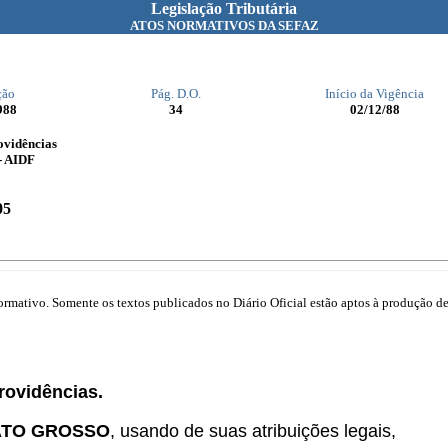
Legislação Tributária
ATOS NORMATIVOS DA SEFAZ
ção
Pág. D.O.
Início da Vigência
988
34
02/12/88
ovidências
- AIDF
05
mativo. Somente os textos publicados no Diário Oficial estão aptos à produção de 
providências.
ATO GROSSO
, usando de suas atribuições legais,