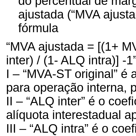
do percentual de mar
ajustada (“MVA ajusta
fórmula
“MVA ajustada = [(1+ MV
inter) / (1- ALQ intra)] -1
I – “MVA-ST original” é
para operação interna, p
II – “ALQ inter” é o coe
alíquota interestadual a
III – “ALQ intra” é o co