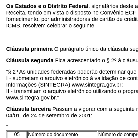
Os Estados e o Distrito Federal
, signatários deste
Receita, tendo em vista o disposto no Convênio ECF 
fornecimento, por administradoras de cartão de crédi
ICMS, resolvem celebrar o seguinte
Cláusula primeira
O parágrafo único da cláusula se
Cláusula segunda
Fica acrescentado o § 2º à cláus
“§ 2º As unidades federadas poderão determinar que a
I - submetam o arquivo eletrônico à validação de con
Informações (SINTEGRA) www.sintegra.gov.br;
II - transmitam o arquivo eletrônico utilizando o p
www.sintegra.gov.br
.”
Cláusula terceira
Passam a vigorar com a seguinte
04/01, de 24 de setembro de 2001:
“
05
Número do documento
Número do compr