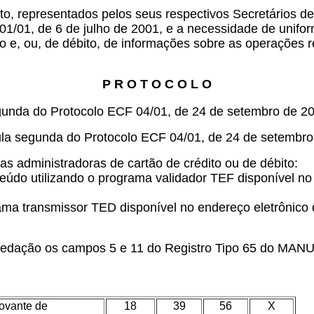
 ato, representados pelos seus respectivos Secretários 
01/01, de 6 de julho de 2001, e a necessidade de unif
to e, ou, de débito, de informações sobre as operações 
P R O T O C O L O
gunda do Protocolo ECF 04/01, de 24 de setembro de 20
ula segunda do Protocolo ECF 04/01, de 24 de setembro
s administradoras de cartão de crédito ou de débito:
teúdo utilizando o programa validador TEF disponível n
rograma transmissor TED disponível no endereço eletrôn
 redação os campos 5 e 11 do Registro Tipo 65 do MA
ovante de
18
39
56
X