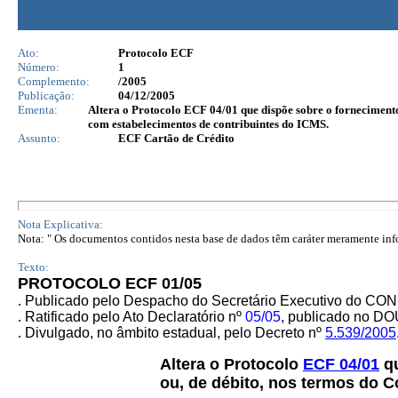
Ato:
Protocolo ECF
Número:
1
Complemento:
/2005
Publicação:
04/12/2005
Ementa:
Altera o Protocolo ECF 04/01 que dispõe sobre o fornecimento
com estabelecimentos de contribuintes do ICMS.
Assunto:
ECF Cartão de Crédito
Nota Explicativa:
Nota: " Os documentos contidos nesta base de dados têm caráter meramente infor
Texto:
PROTOCOLO ECF 01/05
. Publicado pelo Despacho do Secretário Executivo do CO
. Ratificado pelo Ato Declaratório nº
05/05
, publicado no DO
. Divulgado, no âmbito estadual, pelo Decreto nº
5.539/2005
Altera o Protocolo
ECF 04/01
qu
ou, de débito, nos termos do 