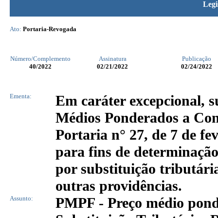
Legi
Ato:
Portaria-Revogada
Número/Complemento
Assinatura
Publicação
40
/2022
02/21/2022
02/24/2022
Ementa:
Em caráter excepcional, s
Médios Ponderados a Cons
Portaria n° 27, de 7 de f
para fins de determinaçã
por substituição tributári
outras providências.
Assunto:
PMPF - Preço médio pond