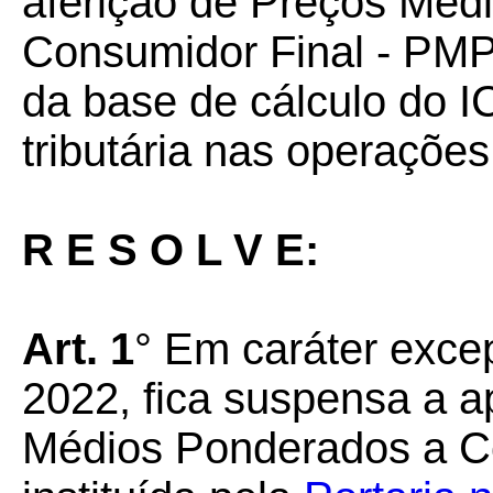
aferição de Preços Méd
Consumidor Final - PMP
da base de cálculo do I
tributária nas operações
R E S O L V E:
Art. 1
° Em caráter exce
2022, fica suspensa a a
Médios Ponderados a C