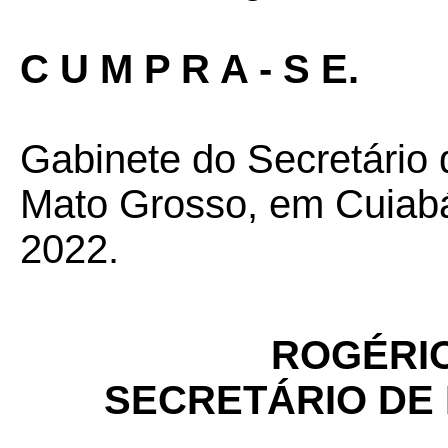
C U M P R A - S E.
Gabinete do Secretário
Mato Grosso, em Cuiabá 
2022.
ROGÉRIO
SECRETÁRIO DE