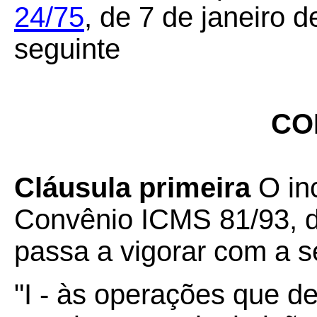
24/75
,
de 7 de janeiro d
seguinte
CO
Cláusula primeira
O inc
Convênio ICMS 81/93, d
passa a vigorar com a s
"I - às operações que d