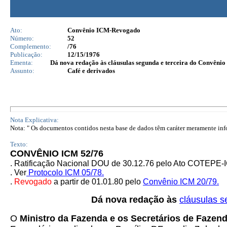
Ato:
Convênio ICM-Revogado
Número:
52
Complemento:
/76
Publicação:
12/15/1976
Ementa:
Dá nova redação às cláusulas segunda e terceira do Convênio
Assunto:
Café e derivados
Nota Explicativa:
Nota: " Os documentos contidos nesta base de dados têm caráter meramente infor
Texto:
CONVÊNIO ICM 52/76
. Ratificação Nacional DOU de 30.12.76 pelo Ato COTEPE
. Ver
Protocolo ICM 05/78.
.
Revogado
a partir de 01.01.80 pelo
Convênio ICM 20/79.
Dá nova redação às
cláusulas s
O
Ministro da Fazenda e os Secretários de Fazend