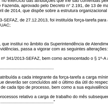
, no exercício das atribuições que lhe são conferidas pel
e Fazenda, aprovado pelo Decreto n° 2.191, de 13 de m
abril de 2014, que dispõe sobre a estrutura organizacion
FAZ, de 27.12.2013, foi instituída força-tarefa para 
 SUAC;
que institui no âmbito da Superintendência de Atendime
ovidências, passa a vigorar com as seguintes alterações:
aria nº 341/2013-SEFAZ, bem como acrescentado o § 1º-A 
............................................
 atribuída a cada integrante da força-tarefa a carga mín
ue deverão ser concluídos até o último dia útil do respe
o de cada tipo de processo, bem como a sua equivalênci
processos relativo a carga de trabalho do mês subseque
.............................................”