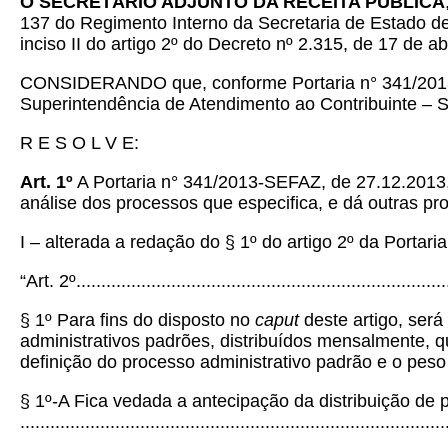
O SECRETÁRIO ADJUNTO DA RECEITA PÚBLICA
137 do Regimento Interno da Secretaria de Estado d
inciso II do artigo 2º do Decreto nº 2.315, de 17 de 
CONSIDERANDO que, conforme Portaria n° 341/2013-SE
Superintendência de Atendimento ao Contribuinte –
R E S O L V E:
Art. 1º
A Portaria n° 341/2013-SEFAZ, de 27.12.2013, 
análise dos processos que especifica, e dá outras pr
I – alterada a redação do § 1º do artigo 2º da Port
“Art. 2º...........................................................................
§ 1º Para fins do disposto no
caput
deste artigo, será
administrativos padrões, distribuídos mensalmente, q
definição do processo administrativo padrão e o pes
§ 1º-A Fica vedada a antecipação da distribuição de 
.....................................................................................