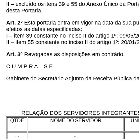
II – excluído os itens 39 e 55 do Anexo Único da Po
desta Portaria.
Art. 2°
Esta portaria entra em vigor na data da sua pu
efeitos as datas especificadas:
I – item 39 constante no inciso II do artigo 1º: 09/05/
II – item 55 constante no inciso II do artigo 1º: 20/01/
Art. 3º
Revogadas as disposições em contrário.
C U M P R A – S E.
Gabinete do Secretário Adjunto da Receita Pública 
RELAÇÃO DOS SERVIDORES INTEGRANTES D
QTDE
NOME DO SERVIDOR
UN
...
...