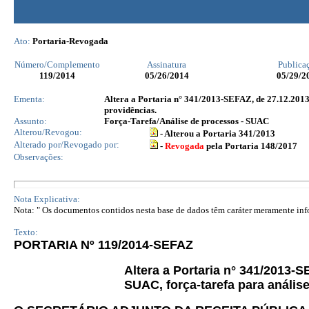
Ato:
Portaria-Revogada
Número/Complemento
Assinatura
Publica
119
/2014
05/26/2014
05/29/2
Ementa:
Altera a Portaria n° 341/2013-SEFAZ, de 27.12.2013, 
providências.
Assunto:
Força-Tarefa/Análise de processos - SUAC
Alterou/Revogou:
- Alterou a Portaria 341/2013
Alterado por/Revogado por:
-
Revogada
pela Portaria 148/2017
Observações:
Nota Explicativa:
Nota: " Os documentos contidos nesta base de dados têm caráter meramente infor
Texto:
PORTARIA Nº 119/2014-SEFAZ
Altera a Portaria n° 341/2013-
SUAC, força-tarefa para anális