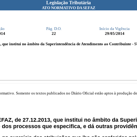
Legislação Tributária
ATO NORMATIVO DA SEFAZ
ção
Pág. D.O.
Início da Vigência
014
22
29/05/2014
que institui no âmbito da Superintendência de Atendimento ao Contribuinte - SU
mativo. Somente os textos publicados no Diário Oficial estão aptos à produção de 
SEFAZ, de 27.12.2013, que institui no âmbito da Supe
e dos processos que especifica, e dá outras providên