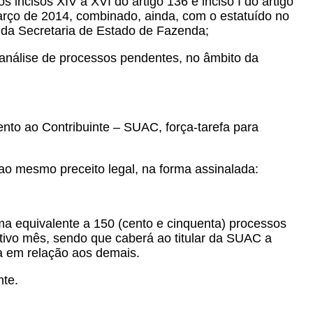
os incisos XIV a XVI do artigo 136 e inciso I do artigo
arço de 2014, combinado, ainda, com o estatuído no
al da Secretaria de Estado de Fazenda;
análise de processos pendentes, no âmbito da
nto ao Contribuinte – SUAC, força-tarefa para
ao mesmo preceito legal, na forma assinalada:
ima equivalente a 150 (cento e cinquenta) processos
ctivo mês, sendo que caberá ao titular da SUAC a
a em relação aos demais.
nte.