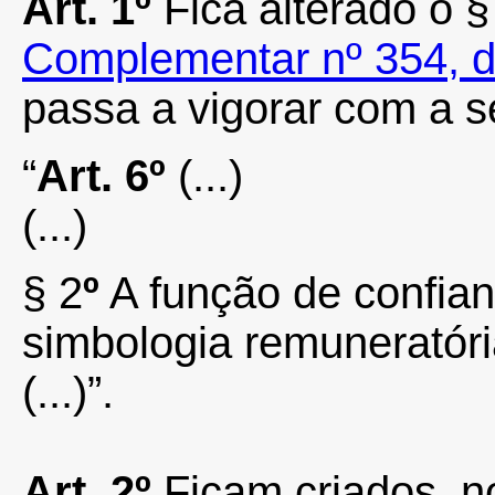
Art.
1º
Fica alterado o §
Complementar nº 354, d
passa a vigorar com a s
“
Art
.
6º
(...)
(...)
§
2
º
A função de confian
simbologia remuneratóri
(...)”.
Art.
2º
Ficam criados, n