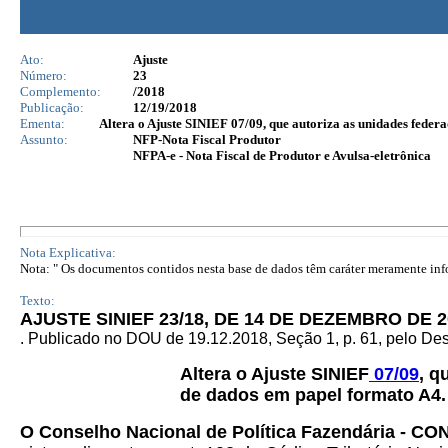
Ato:
Ajuste
Número:
23
Complemento:
/2018
Publicação:
12/19/2018
Ementa:
Altera o Ajuste SINIEF 07/09, que autoriza as unidades feder
Assunto:
NFP-Nota Fiscal Produtor
NFPA-e - Nota Fiscal de Produtor e Avulsa-eletrônica
Nota Explicativa:
Nota: " Os documentos contidos nesta base de dados têm caráter meramente infor
Texto:
AJUSTE SINIEF 23/18, DE 14 DE DEZEMBRO DE 2
. Publicado no DOU de 19.12.2018, Seção 1, p. 61, pelo D
Altera o Ajuste SINIEF
07/09
, q
de dados em papel formato A4.
O Conselho Nacional de Política Fazendária - CO