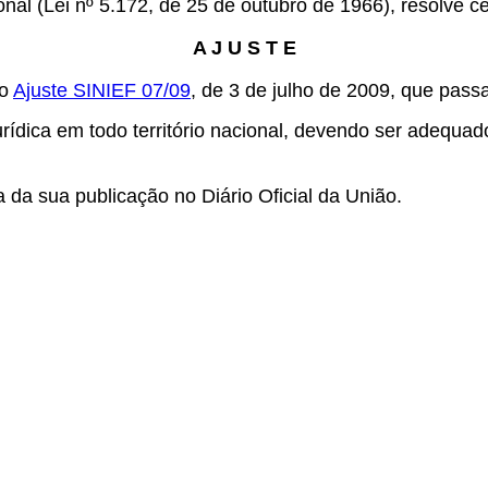
onal (Lei nº 5.172, de 25 de outubro de 1966), resolve c
A J U S T E
do
Ajuste SINIEF 07/09
, de 3 de julho de 2009, que pass
rídica em todo território nacional, devendo ser adequado
a da sua publicação no Diário Oficial da União.