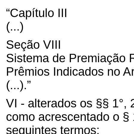
“Capítulo III
(...)
Seção VIII
Sistema de Premiação R
Prêmios Indicados no Ar
(...).”
VI - alterados os §§ 1°, 
como acrescentado o § 1
seguintes termos: