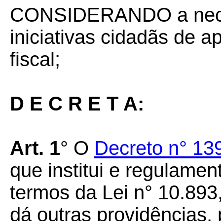
CONSIDERANDO a neces
iniciativas cidadãs de a
fiscal;
D E C R E T A:
Art. 1
° O
Decreto n° 13
que institui e regulame
termos da Lei n° 10.893
dá outras providências,