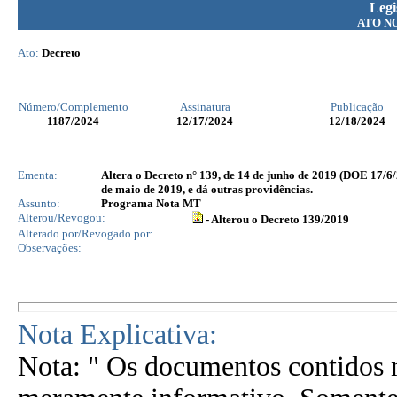
Legi
ATO N
Ato:
Decreto
Número/Complemento
Assinatura
Publicação
1187
/2024
12/17/2024
12/18/2024
Ementa:
Altera o Decreto n° 139, de 14 de junho de 2019 (DOE 17/6/
de maio de 2019, e dá outras providências.
Assunto:
Programa Nota MT
Alterou/Revogou:
- Alterou o Decreto 139/2019
Alterado por/Revogado por:
Observações:
Nota Explicativa:
Nota: " Os documentos contidos n