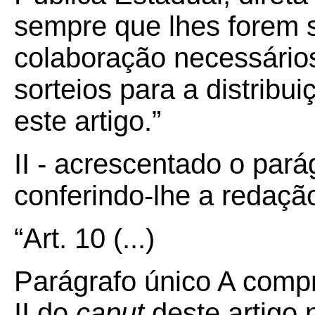
sempre que lhes forem so
colaboração necessário
sorteios para a distribu
este artigo.”
II - acrescentado o pará
conferindo-lhe a redaçã
“Art.
10
(...)
Parágrafo único A compr
II do
caput
deste artigo 