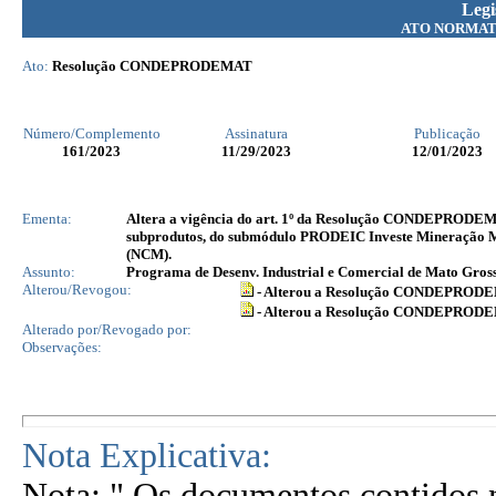
Legi
ATO NORMAT
Ato:
Resolução CONDEPRODEMAT
Número/Complemento
Assinatura
Publicação
161
/2023
11/29/2023
12/01/2023
Ementa:
Altera a vigência do art. 1º da Resolução CONDEPRODEMAT 
subprodutos, do submódulo PRODEIC Investe Mineração M
(NCM).
Assunto:
Programa de Desenv. Industrial e Comercial de Mato Gro
Alterou/Revogou:
- Alterou a Resolução CONDEPROD
- Alterou a Resolução CONDEPROD
Alterado por/Revogado por:
Observações:
Nota Explicativa:
Nota: " Os documentos contidos n