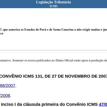
Legislação Tributária
ICMS
07, que autoriza os Estados do Pará e de Santa Catarina a não exigir multas e
ico
mativo. Somente os textos publicados no Diário Oficial estão aptos à produção de 
CONVÊNIO ICMS 131, DE 27 DE NOVEMBRO DE 200
98/2007
.
/2008
.
o inciso I da cláusula primeira do Convênio ICMS
47/