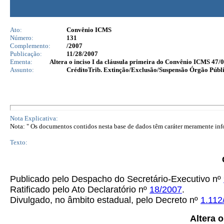
Ato:
Convênio ICMS
Número:
131
Complemento:
/2007
Publicação:
11/28/2007
Ementa:
Altera o inciso I da cláusula primeira do Convênio ICMS 47/
Assunto:
CréditoTrib. Extinção/Exclusão/Suspensão Órgão Públ
Nota Explicativa:
Nota: " Os documentos contidos nesta base de dados têm caráter meramente infor
Texto:
Publicado pelo Despacho do Secretário-Executivo nº
Ratificado pelo Ato Declaratório nº
18/2007
.
Divulgado, no âmbito estadual, pelo Decreto nº
1.112
Altera 