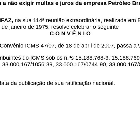
a a não exigir multas e juros da empresa Petróleo B
ONFAZ,
na sua 114ª reunião extraordinária, realizada em 
 de janeiro de 1975, resolve celebrar o seguinte
C O N V Ê N I O
o Convênio ICMS 47/07, de 18 de abril de 2007, passa a 
tribuintes do ICMS sob os n.ºs 15.188.768-3, 15.188.76
, 33.000.167/1056-39, 33.000.167/0744-90, 33.000.167/
ata da publicação de sua ratificação nacional.