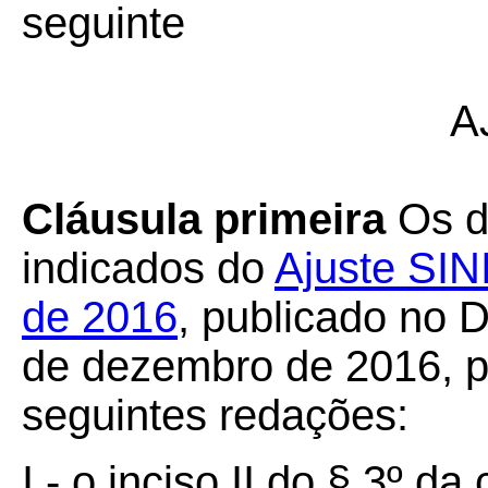
seguinte
A
Cláusula primeira
Os di
indicados do
Ajuste SIN
de 2016
, publicado no D
de dezembro de 2016, p
seguintes redações:
I - o inciso II do § 3º da