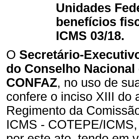
Unidades Fede
benefícios fi
ICMS 03/18.
O
Secretário-Executiv
do Conselho Nacional d
CONFAZ
, no uso de su
confere o inciso XIII do a
Regimento da Comissão
ICMS - COTEPE/ICMS, 
por este ato, tendo em v