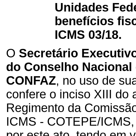
Unidades Fede
benefícios fi
ICMS 03/18.
O
Secretário Executiv
do Conselho Nacional d
CONFAZ
, no uso de su
confere o inciso XIII do a
Regimento da Comissão
ICMS - COTEPE/ICMS, 
por este ato, tendo em v